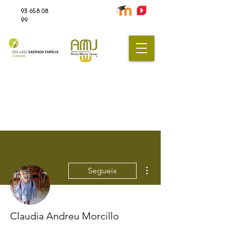
93 658 08
99
Més accions
Segueix
Claudia Andreu Morcillo