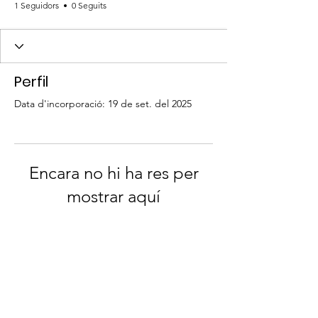
1 Seguidors
0 Seguits
Perfil
Data d'incorporació: 19 de set. del 2025
Encara no hi ha res per
mostrar aquí
Quan aquest membre afegeixi
informació sobre si mateix, la veuràs
aquí.