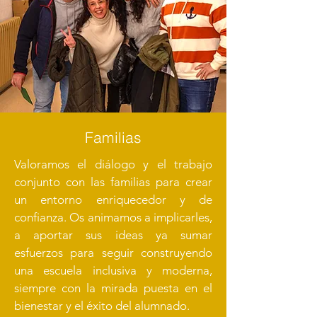
Familias
Valoramos el diálogo y el trabajo
conjunto con las familias para crear
un entorno enriquecedor y de
confianza. Os animamos a implicarles,
a aportar sus ideas ya sumar
esfuerzos para seguir construyendo
una escuela inclusiva y moderna,
siempre con la mirada puesta en el
bienestar y el éxito del alumnado.