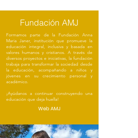
Fundación AMJ
Formamos parte de la Fundación Anna
Maria Janer, institución que promueve la
educación integral, inclusiva y basada en
valores humanos y cristianos. A través de
diversos proyectos e iniciativas, la fundación
trabaja para transformar la sociedad desde
la educación, acompañando a niños y
jóvenes en su crecimiento personal y
académico.
¡Ayúdanos a continuar construyendo una
educación que deja huella!
Web AMJ