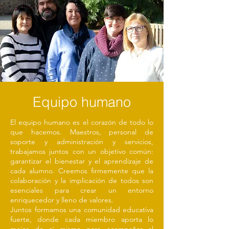
Equipo humano
El equipo humano es el corazón de todo lo
que hacemos. Maestros, personal de
soporte y administración y servicios,
trabajamos juntos con un objetivo común:
garantizar el bienestar y el aprendizaje de
cada alumno. Creemos firmemente que la
colaboración y la implicación de todos son
esenciales para crear un entorno
enriquecedor y lleno de valores.
Juntos formamos una comunidad educativa
fuerte, donde cada miembro aporta lo