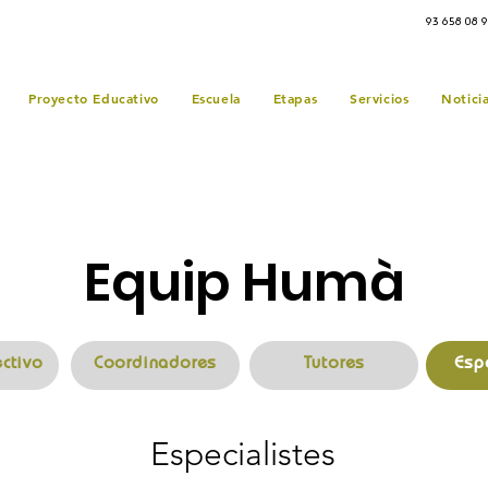
93 658 08 
Proyecto Educativo
Escuela
Etapas
Servicios
Notici
Equip Humà
ectivo
Coordinadores
Tutores
Esp
Especialistes