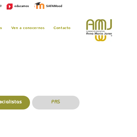
educamos
SAFAMood
99
as
Ven a conocernos
Contacto
ecialistas
PAS