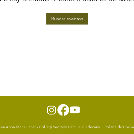
Buscar eventos
va Anna Maria Janer - Col·legi Sagrada Família Viladecans. |
Política de Cook