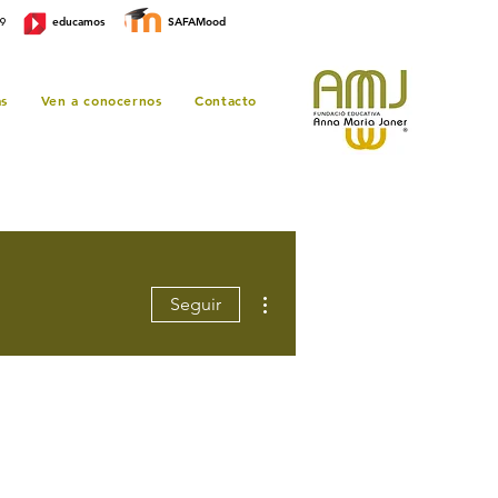
educamos
SAFAMood
99
as
Ven a conocernos
Contacto
Más acciones
Seguir