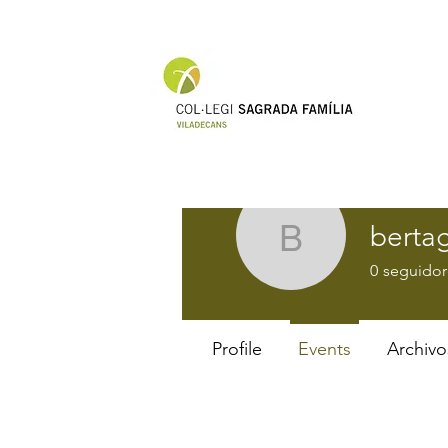
berta
bertagusi
0
seguidor
Profile
Events
Archivo