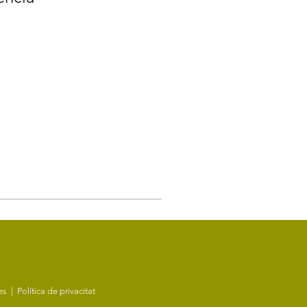
ies
|
Política de privacitat