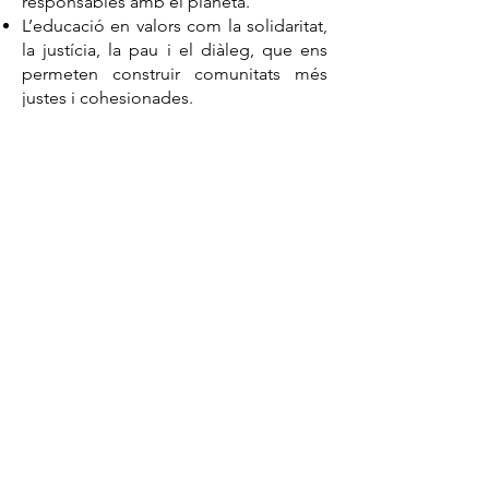
responsables amb el planeta.
L’educació en valors com la solidaritat,
la justícia, la pau i el diàleg, que ens
permeten construir comunitats més
justes i cohesionades.
Amb aquesta mirada moderna i
arrelada als valors fundacionals, els
centres de la Fundació AMJ són espais
de creixement integral, on cada
alumne és acompanyat per desplegar
el millor de si mateix i contribuir a un
món més humà i solidari.