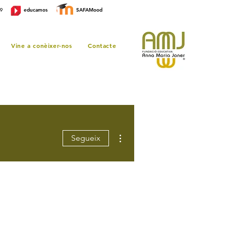
educamos
SAFAMood
99
Vine a conèixer-nos
Contacte
Més accions
Segueix