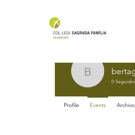
berta
bertagusi
0
Seguidor
Profile
Events
Archivo