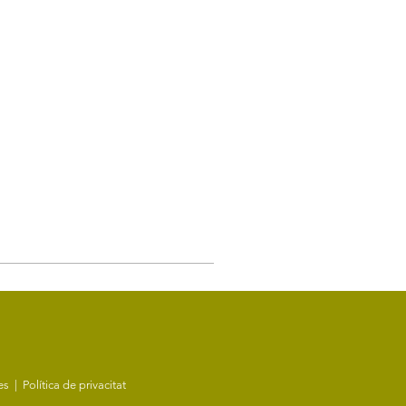
ies
|
Política de privacitat