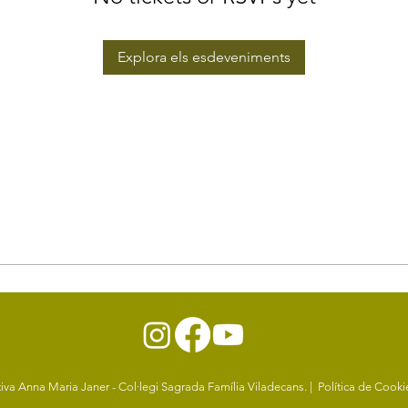
Explora els esdeveniments
va Anna Maria Janer - Col·legi Sagrada Família Viladecans. |
Política de Cook