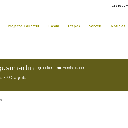
93 658 08 
Projecte Educatiu
Escola
Etapes
Serveis
Notícies
gusimartin
Editor
Administrador
martin
s
0
Seguits
s